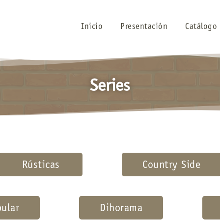
Inicio
Presentación
Catálogo
Series
Rústicas
Country Side
pular
Dihorama