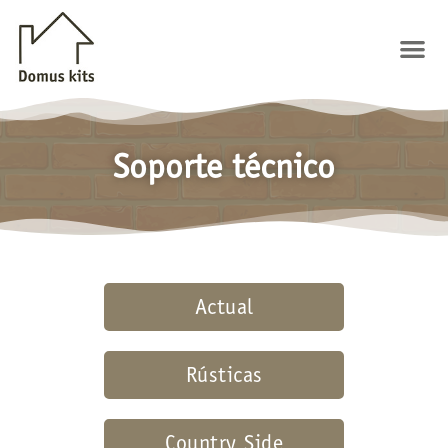
Ir
al
Me
contenido
Soporte técnico
Actual
Rústicas
Country Side