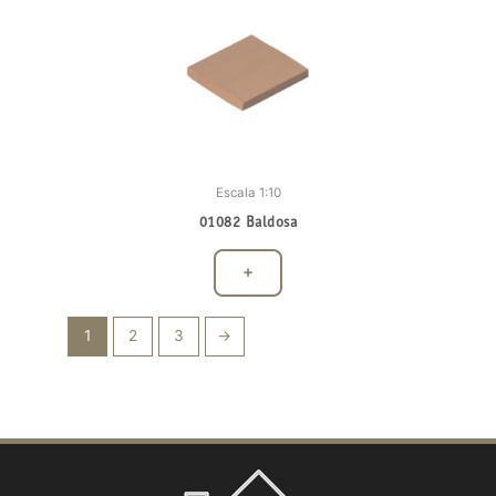
Escala 1:10
01082 Baldosa
+
1
2
3
→