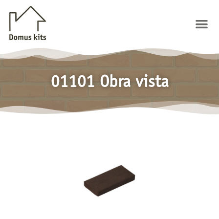
Ir
al
Me
contenido
01101 Obra vista