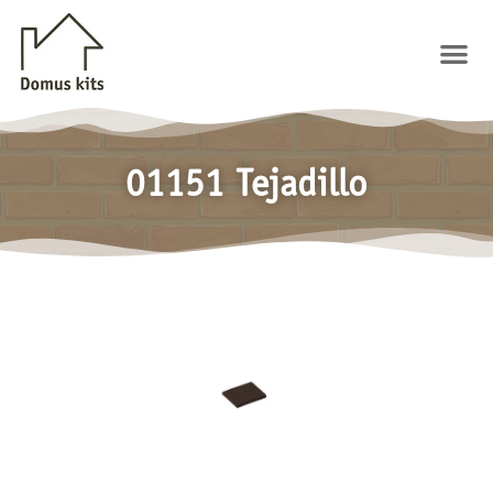
Ir
al
Me
contenido
01151 Tejadillo