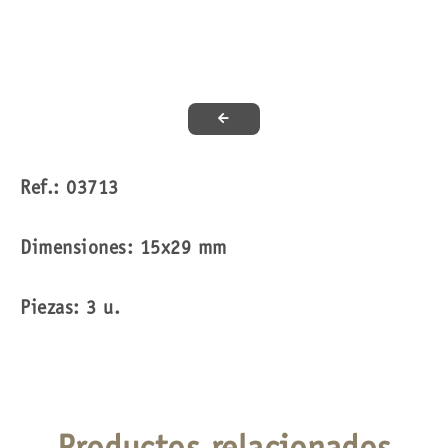
Ref.: 03713
Dimensiones: 15x29 mm
Piezas: 3 u.
Productos relacionados