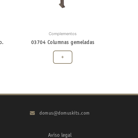
Complementos
o.
03704 Columnas gemeladas
+
domus@domuskits.com
Aviso legal