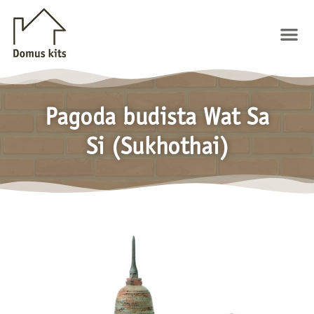
Ir
al
Me
contenido
Pagoda budista Wat Sa
Si (Sukhothai)