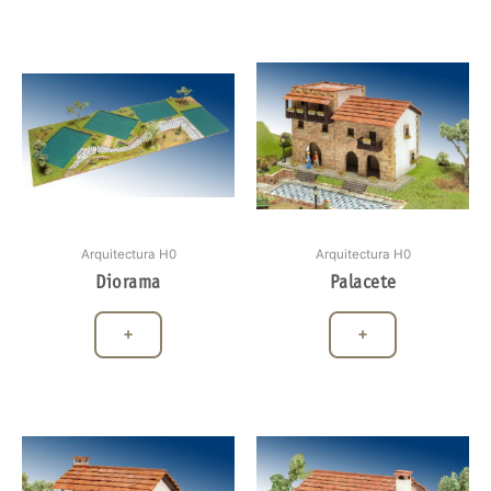
Arquitectura H0
Arquitectura H0
Diorama
Palacete
+
+