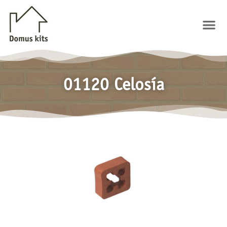
Ir
al
Me
contenido
01120 Celosía