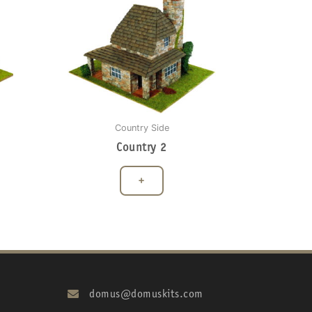
Country Side
Country 2
+
domus@domuskits.com