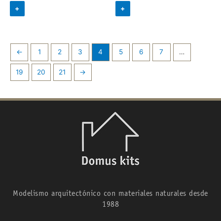
+
+
←
1
2
3
4
5
6
7
…
19
20
21
→
Modelismo arquitectónico con materiales naturales desde
1988