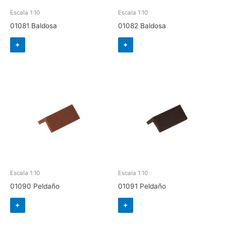
Escala 1:10
Escala 1:10
01081 Baldosa
01082 Baldosa
+
+
Escala 1:10
Escala 1:10
01090 Peldaño
01091 Peldaño
+
+