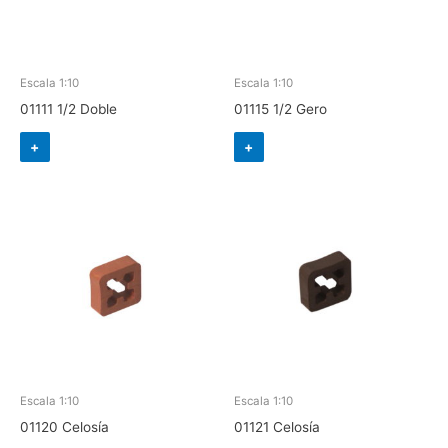
Escala 1:10
Escala 1:10
01111 1/2 Doble
01115 1/2 Gero
+
+
Escala 1:10
Escala 1:10
01120 Celosía
01121 Celosía