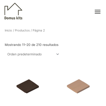
Ir
al
Me
contenido
Inicio
/
Productos
/ Página 2
Mostrando 11–20 de 210 resultados